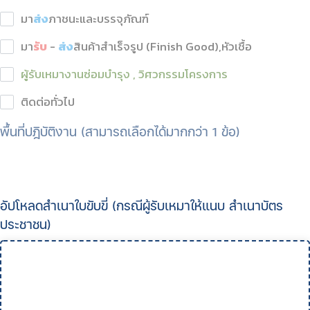
มา
ส่ง
ภาชนะและบรรจุภัณฑ์
มา
รับ
-
ส่ง
สินค้าสำเร็จรูป (Finish Good),หัวเชื้อ
ผู้รับเหมางานซ่อมบำรุง , วิศวกรรมโครงการ
ติดต่อทั่วไป
พื้นที่ปฎิบัติงาน (สามารถเลือกได้มากกว่า 1 ข้อ)
อัปโหลดสำเนาใบขับขี่ (กรณีผู้รับเหมาให้แนบ สำเนาบัตร
ประชาชน)