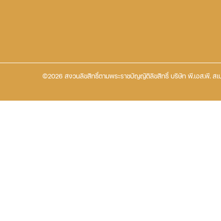
©2026 สงวนลิขสิทธิ์ตามพระราชบัญญัติลิขสิทธิ์ บริษัท พี.เอส.พี. สเป