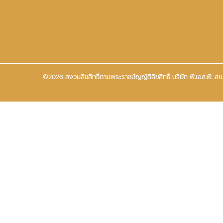
©2026 สงวนลิขสิทธิ์ตามพระราชบัญญัติลิขสิทธิ์ บริษัท พี.เอส.พี. สเป