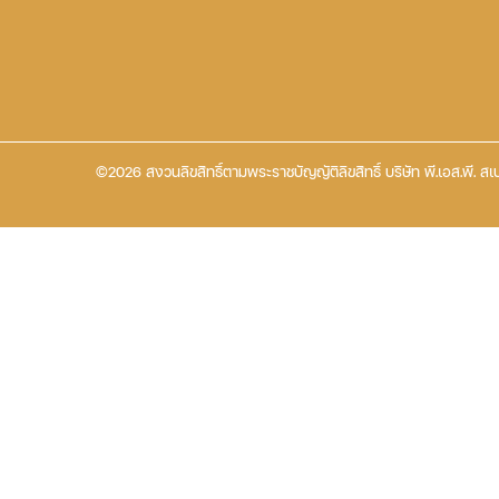
©2026 สงวนลิขสิทธิ์ตามพระราชบัญญัติลิขสิทธิ์ บริษัท พี.เอส.พี. สเป