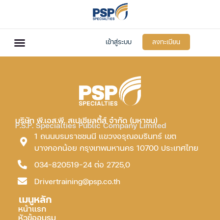
เข้าสู่ระบบ
ลงทะเบียน
บริษัท พี.เอส.พี. สเปเชียลตี้ส์ จำกัด (มหาชน)
P.S.P. Specialties Public Company Limited
1 ถนนบรมราชชนนี แขวงอรุณอมรินทร์ เขต
บางกอกน้อย กรุงเทพมหานคร 10700 ประเทศไทย
034-820519-24 ต่อ 2725,0
Drivertraining@psp.co.th
เมนูหลัก
หน้าแรก
หัวข้ออบรม