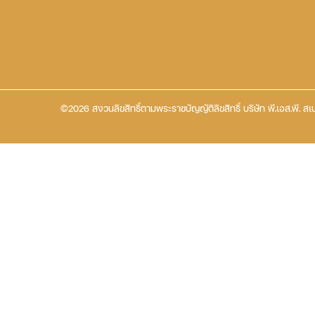
©2026 สงวนลิขสิทธิ์ตามพระราชบัญญัติลิขสิทธิ์ บริษัท พี.เอส.พี. สเป