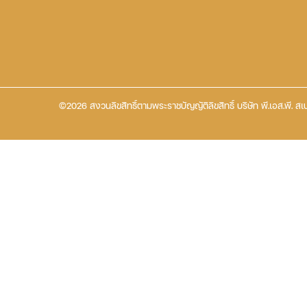
©2026 สงวนลิขสิทธิ์ตามพระราชบัญญัติลิขสิทธิ์ บริษัท พี.เอส.พี. สเป