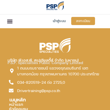
เข้าสู่ระบบ
ลงทะเบียน
บริษัท พี.เอส.พี. สเปเชียลตี้ส์ จำกัด (มหาชน)
P.S.P. Specialties Public Company Limited
1 ถนนบรมราชชนนี แขวงอรุณอมรินทร์ เขต
บางกอกน้อย กรุงเทพมหานคร 10700 ประเทศไทย
034-820519-24 ต่อ 2725,0
Drivertraining@psp.co.th
เมนูหลัก
หน้าแรก
หัวข้ออบรม