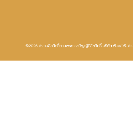
©2026 สงวนลิขสิทธิ์ตามพระราชบัญญัติลิขสิทธิ์ บริษัท พี.เอส.พี. สเป