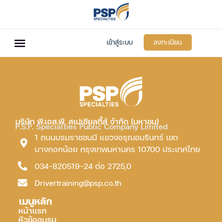
เข้าสู่ระบบ
ลงทะเบียน
บริษัท พี.เอส.พี. สเปเชียลตี้ส์ จำกัด (มหาชน)
P.S.P. Specialties Public Company Limited
1 ถนนบรมราชชนนี แขวงอรุณอมรินทร์ เขต
บางกอกน้อย กรุงเทพมหานคร 10700 ประเทศไทย
034-820519-24 ต่อ 2725,0
Drivertraining@psp.co.th
เมนูหลัก
หน้าแรก
หัวข้ออบรม