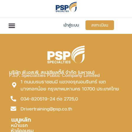
เข้าสู่ระบบ
ลงทะเบียน
บริษัท พี.เอส.พี. สเปเชียลตี้ส์ จำกัด (มหาชน)
P.S.P. Specialties Public Company Limited
1 ถนนบรมราชชนนี แขวงอรุณอมรินทร์ เขต
บางกอกน้อย กรุงเทพมหานคร 10700 ประเทศไทย
034-820519-24 ต่อ 2725,0
Drivertraining@psp.co.th
เมนูหลัก
หน้าแรก
หัวข้ออบรม