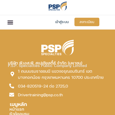
เข้าสู่ระบบ
ลงทะเบียน
บริษัท พี.เอส.พี. สเปเชียลตี้ส์ จำกัด (มหาชน)
P.S.P. Specialties Public Company Limited
1 ถนนบรมราชชนนี แขวงอรุณอมรินทร์ เขต
บางกอกน้อย กรุงเทพมหานคร 10700 ประเทศไทย
034-820519-24 ต่อ 2725,0
Drivertraining@psp.co.th
เมนูหลัก
หน้าแรก
หัวข้ออบรม