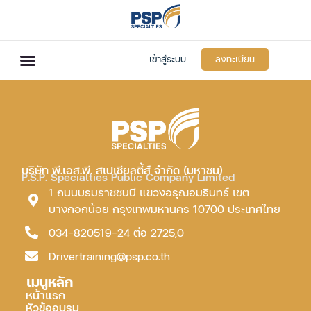
เข้าสู่ระบบ
ลงทะเบียน
บริษัท พี.เอส.พี. สเปเชียลตี้ส์ จำกัด (มหาชน)
P.S.P. Specialties Public Company Limited
1 ถนนบรมราชชนนี แขวงอรุณอมรินทร์ เขต
บางกอกน้อย กรุงเทพมหานคร 10700 ประเทศไทย
034-820519-24 ต่อ 2725,0
Drivertraining@psp.co.th
เมนูหลัก
หน้าแรก
หัวข้ออบรม