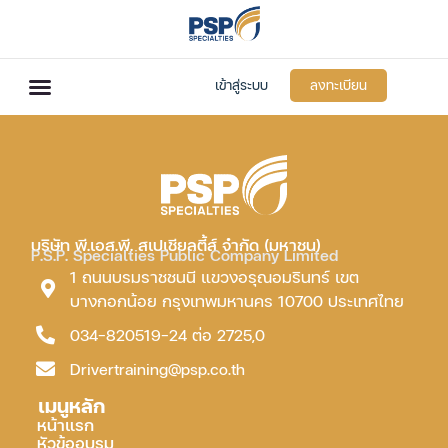
เข้าสู่ระบบ
ลงทะเบียน
บริษัท พี.เอส.พี. สเปเชียลตี้ส์ จำกัด (มหาชน)
P.S.P. Specialties Public Company Limited
1 ถนนบรมราชชนนี แขวงอรุณอมรินทร์ เขต
บางกอกน้อย กรุงเทพมหานคร 10700 ประเทศไทย
034-820519-24 ต่อ 2725,0
Drivertraining@psp.co.th
เมนูหลัก
หน้าแรก
หัวข้ออบรม