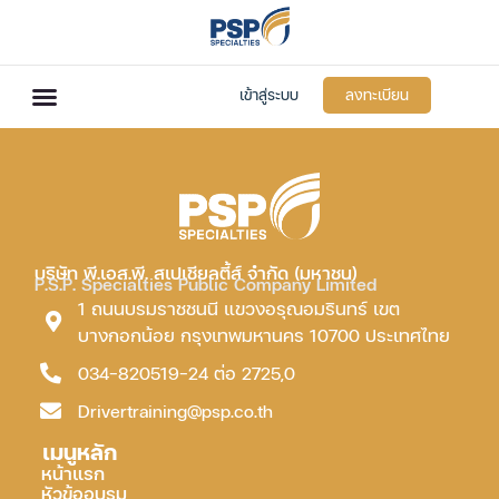
เข้าสู่ระบบ
ลงทะเบียน
บริษัท พี.เอส.พี. สเปเชียลตี้ส์ จำกัด (มหาชน)
P.S.P. Specialties Public Company Limited
1 ถนนบรมราชชนนี แขวงอรุณอมรินทร์ เขต
บางกอกน้อย กรุงเทพมหานคร 10700 ประเทศไทย
034-820519-24 ต่อ 2725,0
Drivertraining@psp.co.th
เมนูหลัก
หน้าแรก
หัวข้ออบรม