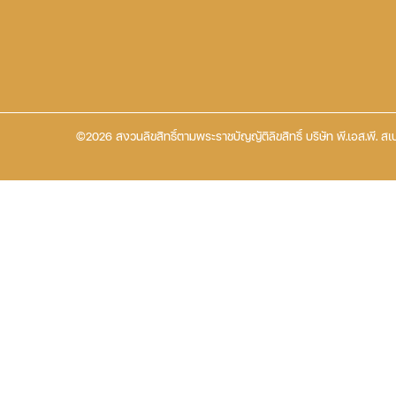
©2026 สงวนลิขสิทธิ์ตามพระราชบัญญัติลิขสิทธิ์ บริษัท พี.เอส.พี. สเป