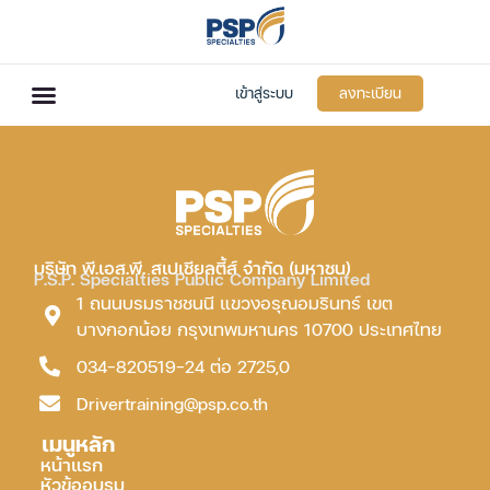
เข้าสู่ระบบ
ลงทะเบียน
บริษัท พี.เอส.พี. สเปเชียลตี้ส์ จำกัด (มหาชน)
P.S.P. Specialties Public Company Limited
1 ถนนบรมราชชนนี แขวงอรุณอมรินทร์ เขต
บางกอกน้อย กรุงเทพมหานคร 10700 ประเทศไทย
034-820519-24 ต่อ 2725,0
Drivertraining@psp.co.th
เมนูหลัก
หน้าแรก
หัวข้ออบรม