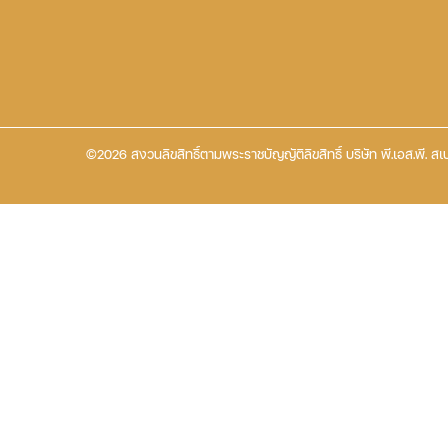
©2026 สงวนลิขสิทธิ์ตามพระราชบัญญัติลิขสิทธิ์ บริษัท พี.เอส.พี. สเป