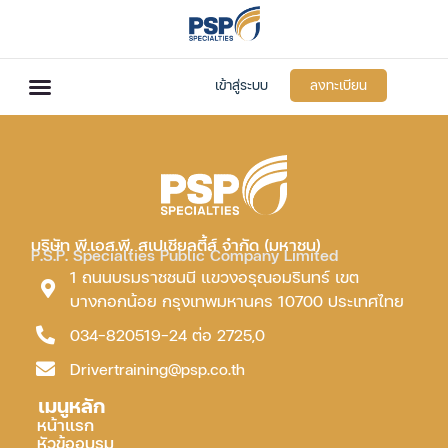
เข้าสู่ระบบ
ลงทะเบียน
บริษัท พี.เอส.พี. สเปเชียลตี้ส์ จำกัด (มหาชน)
P.S.P. Specialties Public Company Limited
1 ถนนบรมราชชนนี แขวงอรุณอมรินทร์ เขต
บางกอกน้อย กรุงเทพมหานคร 10700 ประเทศไทย
034-820519-24 ต่อ 2725,0
Drivertraining@psp.co.th
เมนูหลัก
หน้าแรก
หัวข้ออบรม