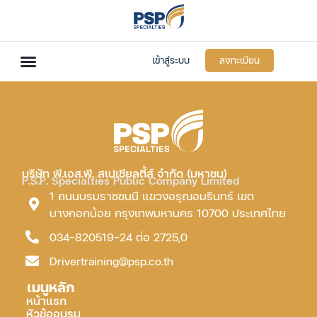
เข้าสู่ระบบ
ลงทะเบียน
บริษัท พี.เอส.พี. สเปเชียลตี้ส์ จำกัด (มหาชน)
P.S.P. Specialties Public Company Limited
1 ถนนบรมราชชนนี แขวงอรุณอมรินทร์ เขต
บางกอกน้อย กรุงเทพมหานคร 10700 ประเทศไทย
034-820519-24 ต่อ 2725,0
Drivertraining@psp.co.th
เมนูหลัก
หน้าแรก
หัวข้ออบรม