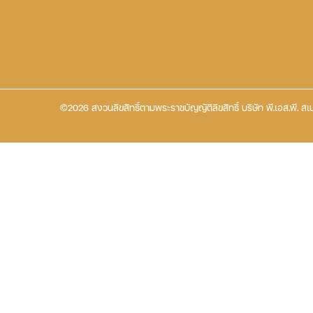
©2026 สงวนลิขสิทธิ์ตามพระราชบัญญัติลิขสิทธิ์ บริษัท พี.เอส.พี. สเป