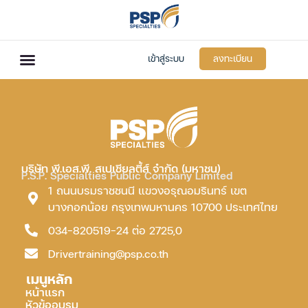
เข้าสู่ระบบ
ลงทะเบียน
บริษัท พี.เอส.พี. สเปเชียลตี้ส์ จำกัด (มหาชน)
P.S.P. Specialties Public Company Limited
1 ถนนบรมราชชนนี แขวงอรุณอมรินทร์ เขต
บางกอกน้อย กรุงเทพมหานคร 10700 ประเทศไทย
034-820519-24 ต่อ 2725,0
Drivertraining@psp.co.th
เมนูหลัก
หน้าแรก
หัวข้ออบรม