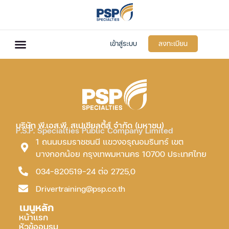
เข้าสู่ระบบ
ลงทะเบียน
บริษัท พี.เอส.พี. สเปเชียลตี้ส์ จำกัด (มหาชน)
P.S.P. Specialties Public Company Limited
1 ถนนบรมราชชนนี แขวงอรุณอมรินทร์ เขต
บางกอกน้อย กรุงเทพมหานคร 10700 ประเทศไทย
034-820519-24 ต่อ 2725,0
Drivertraining@psp.co.th
เมนูหลัก
หน้าแรก
หัวข้ออบรม