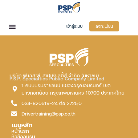
เข้าสู่ระบบ
ลงทะเบียน
บริษัท พี.เอส.พี. สเปเชียลตี้ส์ จำกัด (มหาชน)
P.S.P. Specialties Public Company Limited
1 ถนนบรมราชชนนี แขวงอรุณอมรินทร์ เขต
บางกอกน้อย กรุงเทพมหานคร 10700 ประเทศไทย
034-820519-24 ต่อ 2725,0
Drivertraining@psp.co.th
เมนูหลัก
หน้าแรก
หัวข้ออบรม