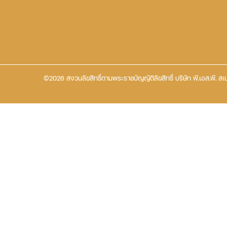
©2026 สงวนลิขสิทธิ์ตามพระราชบัญญัติลิขสิทธิ์ บริษัท พี.เอส.พี. สเป