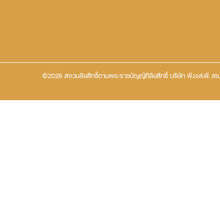
©2026 สงวนลิขสิทธิ์ตามพระราชบัญญัติลิขสิทธิ์ บริษัท พี.เอส.พี. สเป