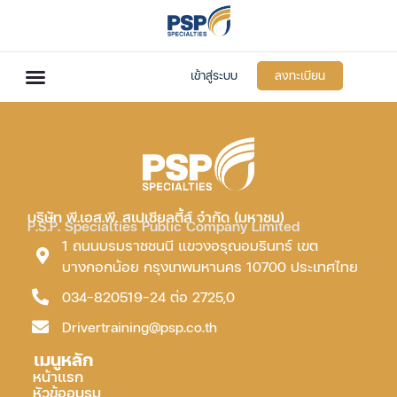
เข้าสู่ระบบ
ลงทะเบียน
บริษัท พี.เอส.พี. สเปเชียลตี้ส์ จำกัด (มหาชน)
P.S.P. Specialties Public Company Limited
1 ถนนบรมราชชนนี แขวงอรุณอมรินทร์ เขต
บางกอกน้อย กรุงเทพมหานคร 10700 ประเทศไทย
034-820519-24 ต่อ 2725,0
Drivertraining@psp.co.th
เมนูหลัก
หน้าแรก
หัวข้ออบรม