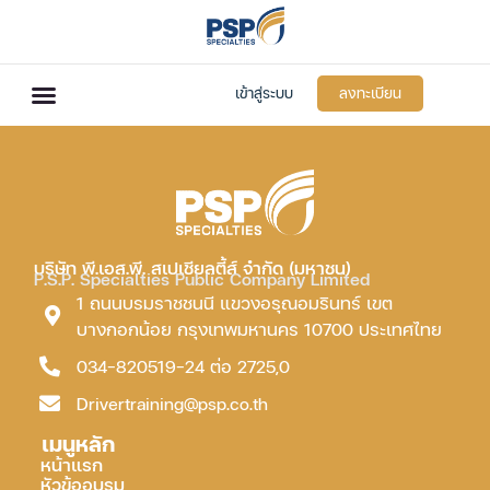
เข้าสู่ระบบ
ลงทะเบียน
บริษัท พี.เอส.พี. สเปเชียลตี้ส์ จำกัด (มหาชน)
P.S.P. Specialties Public Company Limited
1 ถนนบรมราชชนนี แขวงอรุณอมรินทร์ เขต
บางกอกน้อย กรุงเทพมหานคร 10700 ประเทศไทย
034-820519-24 ต่อ 2725,0
Drivertraining@psp.co.th
เมนูหลัก
หน้าแรก
หัวข้ออบรม