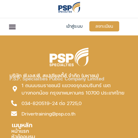
เข้าสู่ระบบ
ลงทะเบียน
บริษัท พี.เอส.พี. สเปเชียลตี้ส์ จำกัด (มหาชน)
P.S.P. Specialties Public Company Limited
1 ถนนบรมราชชนนี แขวงอรุณอมรินทร์ เขต
บางกอกน้อย กรุงเทพมหานคร 10700 ประเทศไทย
034-820519-24 ต่อ 2725,0
Drivertraining@psp.co.th
เมนูหลัก
หน้าแรก
หัวข้ออบรม