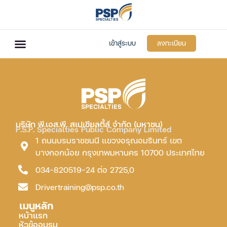
เข้าสู่ระบบ
ลงทะเบียน
บริษัท พี.เอส.พี. สเปเชียลตี้ส์ จำกัด (มหาชน)
P.S.P. Specialties Public Company Limited
1 ถนนบรมราชชนนี แขวงอรุณอมรินทร์ เขต
บางกอกน้อย กรุงเทพมหานคร 10700 ประเทศไทย
034-820519-24 ต่อ 2725,0
Drivertraining@psp.co.th
เมนูหลัก
หน้าแรก
หัวข้ออบรม