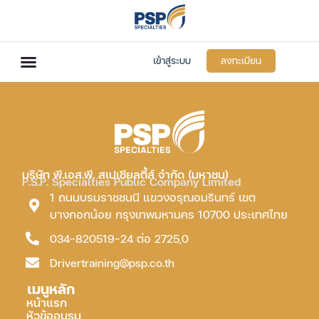
เข้าสู่ระบบ
ลงทะเบียน
บริษัท พี.เอส.พี. สเปเชียลตี้ส์ จำกัด (มหาชน)
P.S.P. Specialties Public Company Limited
1 ถนนบรมราชชนนี แขวงอรุณอมรินทร์ เขต
บางกอกน้อย กรุงเทพมหานคร 10700 ประเทศไทย
034-820519-24 ต่อ 2725,0
Drivertraining@psp.co.th
เมนูหลัก
หน้าแรก
หัวข้ออบรม