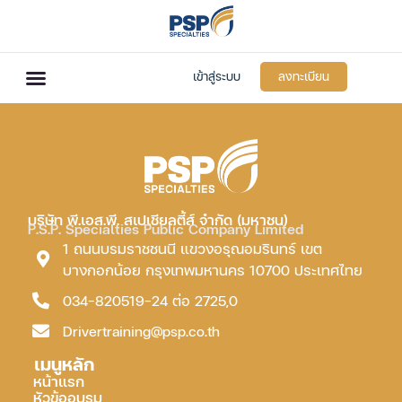
เข้าสู่ระบบ
ลงทะเบียน
บริษัท พี.เอส.พี. สเปเชียลตี้ส์ จำกัด (มหาชน)
P.S.P. Specialties Public Company Limited
1 ถนนบรมราชชนนี แขวงอรุณอมรินทร์ เขต
บางกอกน้อย กรุงเทพมหานคร 10700 ประเทศไทย
034-820519-24 ต่อ 2725,0
Drivertraining@psp.co.th
เมนูหลัก
หน้าแรก
หัวข้ออบรม