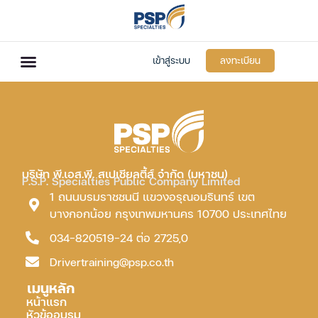
เข้าสู่ระบบ
ลงทะเบียน
บริษัท พี.เอส.พี. สเปเชียลตี้ส์ จำกัด (มหาชน)
P.S.P. Specialties Public Company Limited
1 ถนนบรมราชชนนี แขวงอรุณอมรินทร์ เขต
บางกอกน้อย กรุงเทพมหานคร 10700 ประเทศไทย
034-820519-24 ต่อ 2725,0
Drivertraining@psp.co.th
เมนูหลัก
หน้าแรก
หัวข้ออบรม