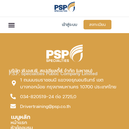
เข้าสู่ระบบ
ลงทะเบียน
บริษัท พี.เอส.พี. สเปเชียลตี้ส์ จำกัด (มหาชน)
P.S.P. Specialties Public Company Limited
1 ถนนบรมราชชนนี แขวงอรุณอมรินทร์ เขต
บางกอกน้อย กรุงเทพมหานคร 10700 ประเทศไทย
034-820519-24 ต่อ 2725,0
Drivertraining@psp.co.th
เมนูหลัก
หน้าแรก
หัวข้ออบรม