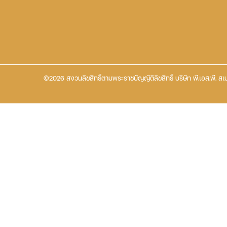
©2026 สงวนลิขสิทธิ์ตามพระราชบัญญัติลิขสิทธิ์ บริษัท พี.เอส.พี. สเป