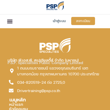
เข้าสู่ระบบ
ลงทะเบียน
บริษัท พี.เอส.พี. สเปเชียลตี้ส์ จำกัด (มหาชน)
P.S.P. Specialties Public Company Limited
1 ถนนบรมราชชนนี แขวงอรุณอมรินทร์ เขต
บางกอกน้อย กรุงเทพมหานคร 10700 ประเทศไทย
034-820519-24 ต่อ 2725,0
Drivertraining@psp.co.th
เมนูหลัก
หน้าแรก
หัวข้ออบรม