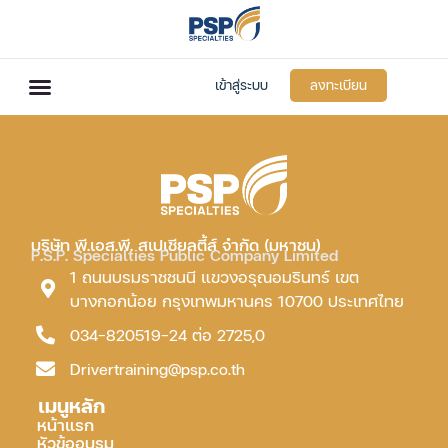
เข้าสู่ระบบ
ลงทะเบียน
บริษัท พี.เอส.พี. สเปเชียลตี้ส์ จำกัด (มหาชน)
P.S.P. Specialties Public Company Limited
1 ถนนบรมราชชนนี แขวงอรุณอมรินทร์ เขต
บางกอกน้อย กรุงเทพมหานคร 10700 ประเทศไทย
034-820519-24 ต่อ 2725,0
Drivertraining@psp.co.th
เมนูหลัก
หน้าแรก
หัวข้ออบรม