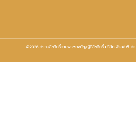
©2026 สงวนลิขสิทธิ์ตามพระราชบัญญัติลิขสิทธิ์ บริษัท พี.เอส.พี. สเป