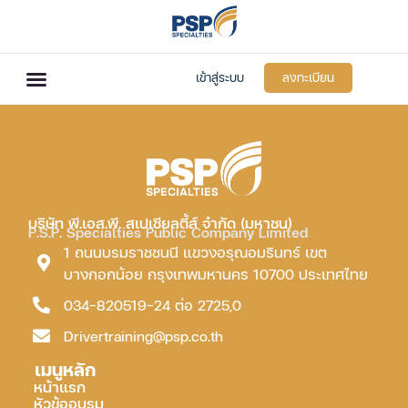
เข้าสู่ระบบ
ลงทะเบียน
บริษัท พี.เอส.พี. สเปเชียลตี้ส์ จำกัด (มหาชน)
P.S.P. Specialties Public Company Limited
1 ถนนบรมราชชนนี แขวงอรุณอมรินทร์ เขต
บางกอกน้อย กรุงเทพมหานคร 10700 ประเทศไทย
034-820519-24 ต่อ 2725,0
Drivertraining@psp.co.th
เมนูหลัก
หน้าแรก
หัวข้ออบรม