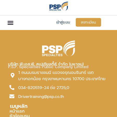
เข้าสู่ระบบ
ลงทะเบียน
บริษัท พี.เอส.พี. สเปเชียลตี้ส์ จำกัด (มหาชน)
P.S.P. Specialties Public Company Limited
1 ถนนบรมราชชนนี แขวงอรุณอมรินทร์ เขต
บางกอกน้อย กรุงเทพมหานคร 10700 ประเทศไทย
034-820519-24 ต่อ 2725,0
Drivertraining@psp.co.th
เมนูหลัก
หน้าแรก
หัวข้ออบรม