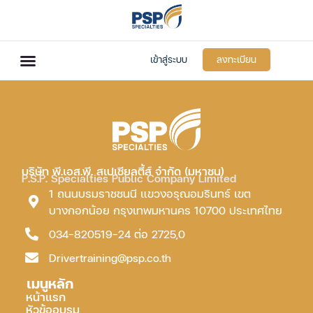
เข้าสู่ระบบ
ลงทะเบียน
บริษัท พี.เอส.พี. สเปเชียลตี้ส์ จำกัด (มหาชน)
P.S.P. Specialties Public Company Limited
1 ถนนบรมราชชนนี แขวงอรุณอมรินทร์ เขต
บางกอกน้อย กรุงเทพมหานคร 10700 ประเทศไทย
034-820519-24 ต่อ 2725,0
Drivertraining@psp.co.th
เมนูหลัก
หน้าแรก
หัวข้ออบรม