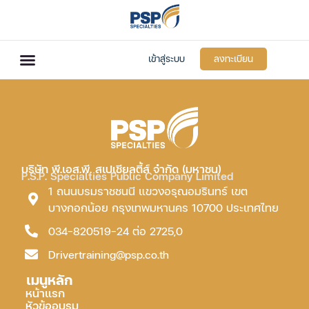
เข้าสู่ระบบ
ลงทะเบียน
บริษัท พี.เอส.พี. สเปเชียลตี้ส์ จำกัด (มหาชน)
P.S.P. Specialties Public Company Limited
1 ถนนบรมราชชนนี แขวงอรุณอมรินทร์ เขต
บางกอกน้อย กรุงเทพมหานคร 10700 ประเทศไทย
034-820519-24 ต่อ 2725,0
Drivertraining@psp.co.th
เมนูหลัก
หน้าแรก
หัวข้ออบรม