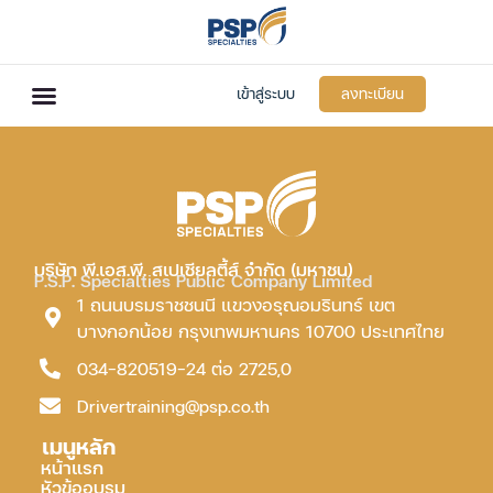
เข้าสู่ระบบ
ลงทะเบียน
บริษัท พี.เอส.พี. สเปเชียลตี้ส์ จำกัด (มหาชน)
P.S.P. Specialties Public Company Limited
1 ถนนบรมราชชนนี แขวงอรุณอมรินทร์ เขต
บางกอกน้อย กรุงเทพมหานคร 10700 ประเทศไทย
034-820519-24 ต่อ 2725,0
Drivertraining@psp.co.th
เมนูหลัก
หน้าแรก
หัวข้ออบรม