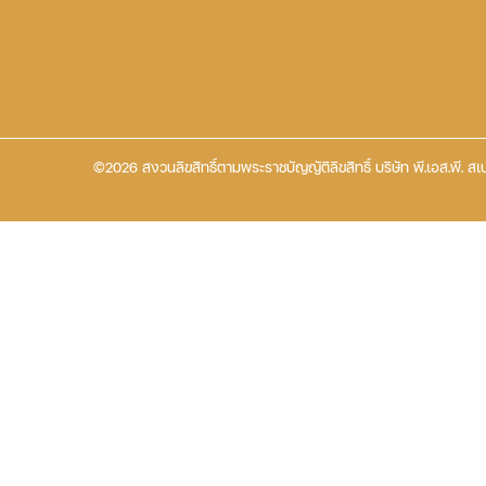
©2026 สงวนลิขสิทธิ์ตามพระราชบัญญัติลิขสิทธิ์ บริษัท พี.เอส.พี. สเป