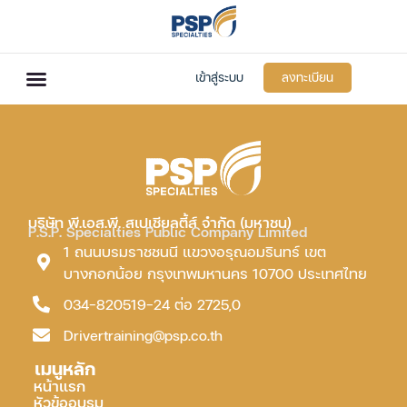
เข้าสู่ระบบ
ลงทะเบียน
บริษัท พี.เอส.พี. สเปเชียลตี้ส์ จำกัด (มหาชน)
P.S.P. Specialties Public Company Limited
1 ถนนบรมราชชนนี แขวงอรุณอมรินทร์ เขต
บางกอกน้อย กรุงเทพมหานคร 10700 ประเทศไทย
034-820519-24 ต่อ 2725,0
Drivertraining@psp.co.th
เมนูหลัก
หน้าแรก
หัวข้ออบรม