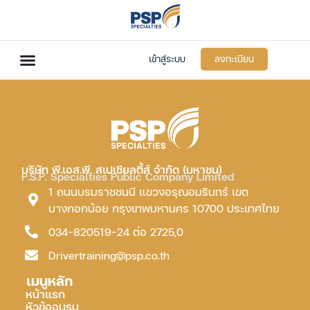
เข้าสู่ระบบ
ลงทะเบียน
บริษัท พี.เอส.พี. สเปเชียลตี้ส์ จำกัด (มหาชน)
P.S.P. Specialties Public Company Limited
1 ถนนบรมราชชนนี แขวงอรุณอมรินทร์ เขต
บางกอกน้อย กรุงเทพมหานคร 10700 ประเทศไทย
034-820519-24 ต่อ 2725,0
Drivertraining@psp.co.th
เมนูหลัก
หน้าแรก
หัวข้ออบรม