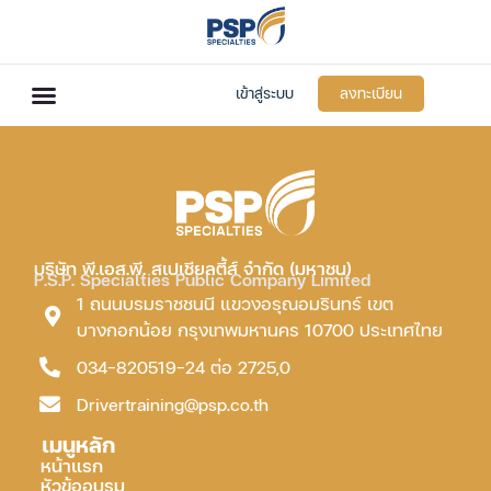
เข้าสู่ระบบ
ลงทะเบียน
บริษัท พี.เอส.พี. สเปเชียลตี้ส์ จำกัด (มหาชน)
P.S.P. Specialties Public Company Limited
1 ถนนบรมราชชนนี แขวงอรุณอมรินทร์ เขต
บางกอกน้อย กรุงเทพมหานคร 10700 ประเทศไทย
034-820519-24 ต่อ 2725,0
Drivertraining@psp.co.th
เมนูหลัก
หน้าแรก
หัวข้ออบรม