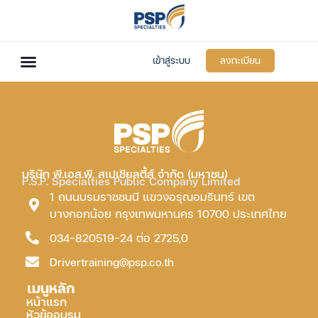
เข้าสู่ระบบ
ลงทะเบียน
บริษัท พี.เอส.พี. สเปเชียลตี้ส์ จำกัด (มหาชน)
P.S.P. Specialties Public Company Limited
1 ถนนบรมราชชนนี แขวงอรุณอมรินทร์ เขต
บางกอกน้อย กรุงเทพมหานคร 10700 ประเทศไทย
034-820519-24 ต่อ 2725,0
Drivertraining@psp.co.th
เมนูหลัก
หน้าแรก
หัวข้ออบรม