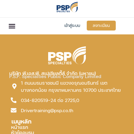
เข้าสู่ระบบ
ลงทะเบียน
บริษัท พี.เอส.พี. สเปเชียลตี้ส์ จำกัด (มหาชน)
P.S.P. Specialties Public Company Limited
1 ถนนบรมราชชนนี แขวงอรุณอมรินทร์ เขต
บางกอกน้อย กรุงเทพมหานคร 10700 ประเทศไทย
034-820519-24 ต่อ 2725,0
Drivertraining@psp.co.th
เมนูหลัก
หน้าแรก
หัวข้ออบรม