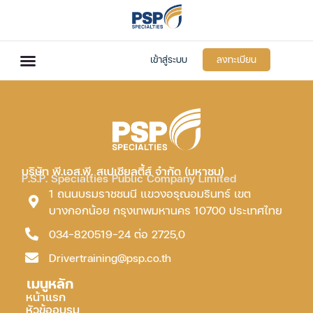
เข้าสู่ระบบ
ลงทะเบียน
บริษัท พี.เอส.พี. สเปเชียลตี้ส์ จำกัด (มหาชน)
P.S.P. Specialties Public Company Limited
1 ถนนบรมราชชนนี แขวงอรุณอมรินทร์ เขต
บางกอกน้อย กรุงเทพมหานคร 10700 ประเทศไทย
034-820519-24 ต่อ 2725,0
Drivertraining@psp.co.th
เมนูหลัก
หน้าแรก
หัวข้ออบรม